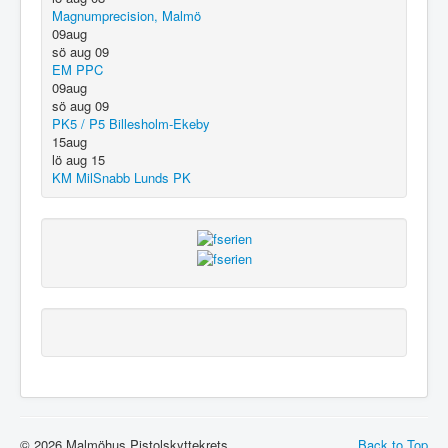
Magnumprecision, Malmö
09
aug
sö aug 09
EM PPC
09
aug
sö aug 09
PK5 / P5 Billesholm-Ekeby
15
aug
lö aug 15
KM MilSnabb Lunds PK
© 2026 Malmöhus Pistolskyttekrets
Back to Top