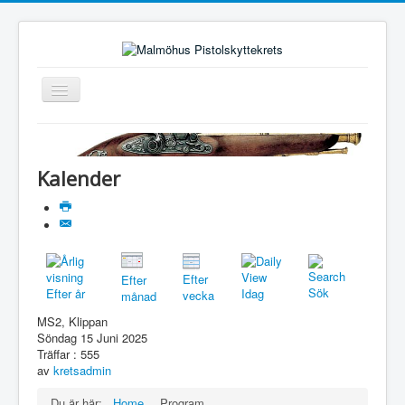
Toggle
Navigation
Hem
Styrelsen
Kalender
Om skytte
Klubblista
Program
Efter
Efter
Utbildning
Sök
Efter år
Idag
vecka
månad
Nyheter
MS2, Klippan
Söndag 15 Juni 2025
Utmärkelser
Träffar
: 555
av
kretsadmin
Dokument
Du är här:
Home
Program