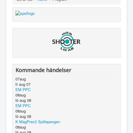
Kommande händelser
07
aug
fr aug 07
EM PPC
08
aug
lö aug 08
EM PPC
08
aug
lö aug 08
K MagPrec2 Spillepengen
08
aug
lö aug 08