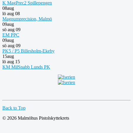
K MagPrec2 Spillepengen
08
aug
lö aug 08
Magnumprecision, Malmö
09
aug
sö aug 09
EM PPC
09
aug
sö aug 09
PK5 / P5 Billesholm-Ekeby
15
aug
lö aug 15
KM MilSnabb Lunds PK
Back to Top
© 2026 Malmöhus Pistolskyttekrets