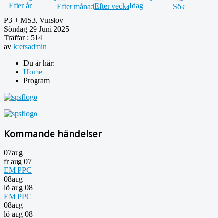
Efter år
Idag
Efter vecka
Efter månad
Sök
P3 + MS3, Vinslöv
Söndag 29 Juni 2025
Träffar
: 514
av
kretsadmin
Du är här:
Home
Program
Kommande händelser
07
aug
fr aug 07
EM PPC
08
aug
lö aug 08
EM PPC
08
aug
lö aug 08