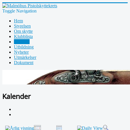
Toggle Navigation
Hem
Styrelsen
Om skytte
Klubblista
Program
Utbildning
Nyheter
Utmärkelser
Dokument
Kalender