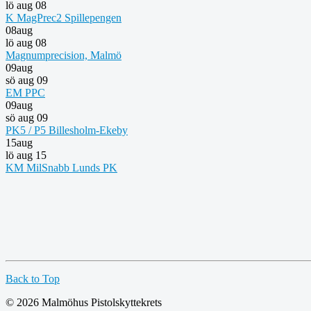
lö aug 08
K MagPrec2 Spillepengen
08
aug
lö aug 08
Magnumprecision, Malmö
09
aug
sö aug 09
EM PPC
09
aug
sö aug 09
PK5 / P5 Billesholm-Ekeby
15
aug
lö aug 15
KM MilSnabb Lunds PK
Back to Top
© 2026 Malmöhus Pistolskyttekrets