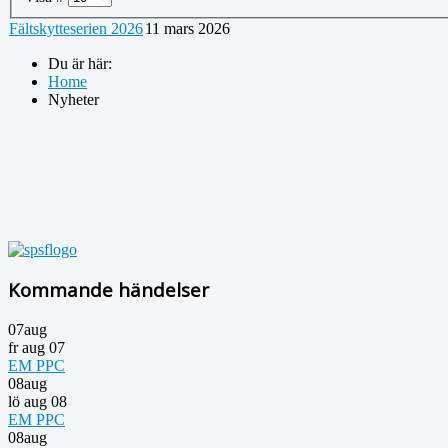
Fältskytteserien 2026
11 mars 2026
Du är här:
Home
Nyheter
Kommande händelser
07
aug
fr aug 07
EM PPC
08
aug
lö aug 08
EM PPC
08
aug